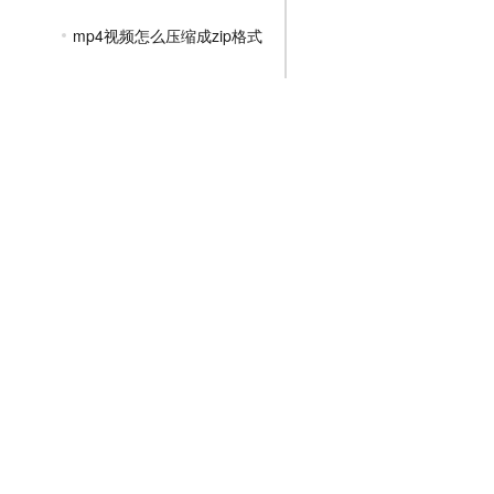
mp4视频怎么压缩成zip格式
mp4格式压缩后文件大小不变
怎么可以给mp4文件压缩小一点
mp4太大怎么压缩变小
JPG压缩教程
PNG压缩教程
JPGE压缩教程
文件压缩教程