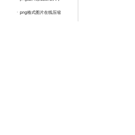
png格式图片在线压缩
如何把png图片压缩
png在线压缩工具
png压缩包怎么解压
png图片压缩透明度
png文件太大如何压缩
JPGE压缩教程
文件压缩教程