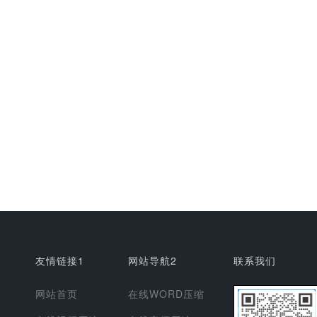
友情链接1
网站导航2
联系我们
网站首页
在线WORD压缩