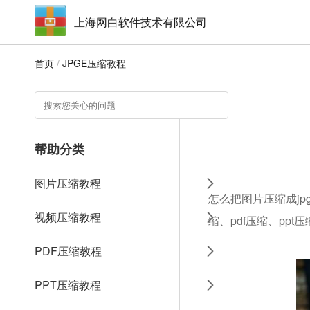
上海网白软件技术有限公司
首页
/
JPGE压缩教程
帮助分类
图片压缩教程
怎么把图片压缩成jp
视频压缩教程
缩、pdf压缩、ppt
PDF压缩教程
PPT压缩教程